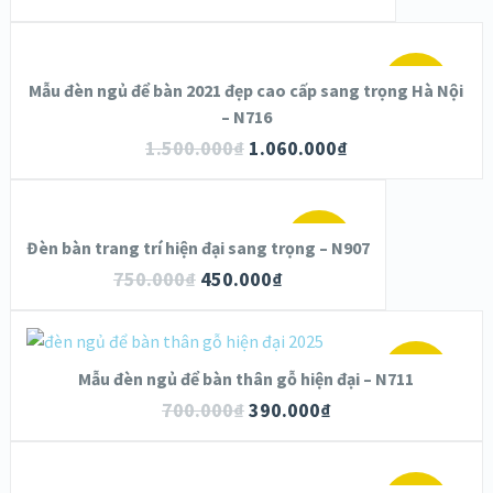
CHI TIẾT
LỰA CHỌN CÁC TÙY CHỌN
SALE!
Mẫu đèn ngủ để bàn 2021 đẹp cao cấp sang trọng Hà Nội
XEM NHANH
– N716
1.500.000
₫
1.060.000
₫
CHI TIẾT
LỰA CHỌN CÁC TÙY CHỌN
SALE!
Đèn bàn trang trí hiện đại sang trọng – N907
XEM NHANH
750.000
₫
450.000
₫
CHI TIẾT
THÊM VÀO GIỎ HÀNG
SALE!
Mẫu đèn ngủ để bàn thân gỗ hiện đại – N711
XEM NHANH
700.000
₫
390.000
₫
CHI TIẾT
LỰA CHỌN CÁC TÙY CHỌN