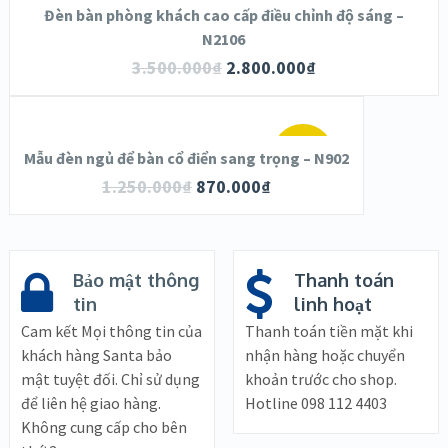
SALE!
Đèn bàn phòng khách cao cấp điều chỉnh độ sáng –
XEM NHANH
N2106
3.500.000
₫
2.800.000
₫
CHI TIẾT
THÊM VÀO GIỎ HÀNG
SALE!
Mẫu đèn ngủ để bàn cổ điển sang trọng – N902
XEM NHANH
1.250.000
₫
870.000
₫
CHI TIẾT
Bảo mật thông
Thanh toán
tin
linh hoạt
Cam kết Mọi thông tin của
Thanh toán tiền mặt khi
khách hàng Santa bảo
nhận hàng hoặc chuyển
mật tuyệt đối. Chỉ sử dụng
khoản trước cho shop.
để liên hệ giao hàng.
Hotline 098 112 4403
Không cung cấp cho bên