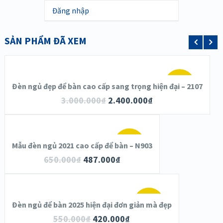
Đăng nhập
SẢN PHẨM ĐÃ XEM
LỰA CHỌN CÁC TÙY CHỌN
SALE!
Đèn ngủ đẹp để bàn cao cấp sang trọng hiện đại – 2107
XEM NHANH
3.000.000
₫
2.400.000
₫
CHI TIẾT
THÊM VÀO GIỎ HÀNG
SALE!
Mẫu đèn ngủ 2021 cao cấp để bàn – N903
XEM NHANH
650.000
₫
487.000
₫
CHI TIẾT
THÊM VÀO GIỎ HÀNG
SALE!
Đèn ngủ để bàn 2025 hiện đại đơn giản mà đẹp
XEM NHANH
550.000
₫
420.000
₫