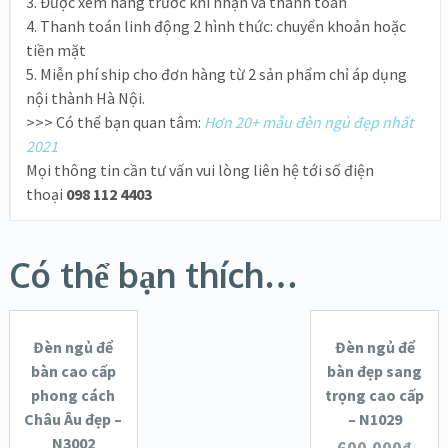
3. Được xem hàng trước khi nhận và thanh toán
4. Thanh toán linh động 2 hình thức: chuyển khoản hoặc
tiền mặt
5. Miễn phí ship cho đơn hàng từ 2 sản phẩm chỉ áp dụng
nội thành Hà Nội.
>>> Có thể bạn quan tâm:
Hơn 20+ mẫu đèn ngủ đẹp nhất
2021
Mọi thông tin cần tư vấn vui lòng liên hệ tới số điện
thoại
098 112 4403
THÊM
Có thể bạn thích…
VÀO GIỎ
ĐỌC
HÀNG
TIẾP
Đèn ngủ để
Đèn ngủ để
SALE!
SALE!
bàn cao cấp
bàn đẹp sang
XEM NHANH
phong cách
trọng cao cấp
XEM NHANH
Châu Âu đẹp –
– N1029
OUT OF
N3002
CHI TIẾT
CHI TIẾT
600.000
₫
STOCK