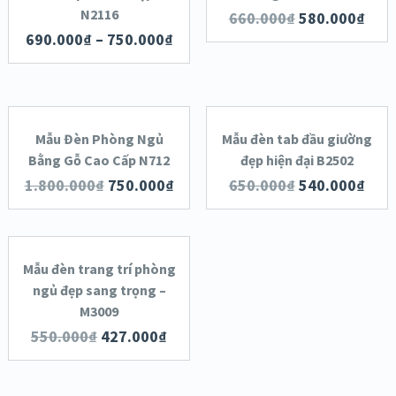
XEM NHANH
N2116
XEM NHANH
660.000
₫
580.000
₫
690.000
₫
–
750.000
₫
CHI TIẾT
CHI TIẾT
THÊM VÀO
THÊM VÀO
GIỎ HÀNG
GIỎ HÀNG
Mẫu Đèn Phòng Ngủ
Mẫu đèn tab đầu giường
SALE!
SALE!
Bằng Gỗ Cao Cấp N712
đẹp hiện đại B2502
XEM NHANH
XEM NHANH
1.800.000
₫
750.000
₫
650.000
₫
540.000
₫
THÊM VÀO
CHI TIẾT
CHI TIẾT
GIỎ HÀNG
Mẫu đèn trang trí phòng
SALE!
ngủ đẹp sang trọng –
XEM NHANH
M3009
550.000
₫
427.000
₫
CHI TIẾT