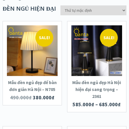
ĐÈN NGỦ HIỆN ĐẠI
SALE!
SALE!
XEM NHANH
XEM NHANH
CHI TIẾT
CHI TIẾT
LỰA CHỌN
LỰA CHỌN
CÁC TÙY CHỌN
CÁC TÙY CHỌN
Mẫu đèn ngủ đẹp để bàn
Mẫu đèn ngủ đẹp Hà Nội
đơn giản Hà Nội – N705
hiện đại sang trọng –
2361
490.000
₫
380.000
₫
585.000
₫
–
685.000
₫