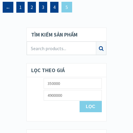
←
1
2
3
4
5
TÌM KIẾM SẢN PHẨM
LỌC THEO GIÁ
LỌC