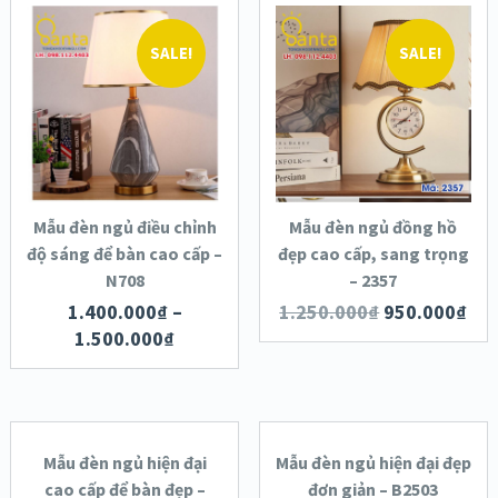
SALE!
SALE!
XEM NHANH
XEM NHANH
CHI TIẾT
CHI TIẾT
LỰA CHỌN
THÊM VÀO
CÁC TÙY CHỌN
GIỎ HÀNG
Mẫu đèn ngủ điều chỉnh
Mẫu đèn ngủ đồng hồ
độ sáng để bàn cao cấp –
đẹp cao cấp, sang trọng
N708
– 2357
1.400.000
₫
–
1.250.000
₫
950.000
₫
1.500.000
₫
LỰA CHỌN
THÊM VÀO
CÁC TÙY CHỌN
GIỎ HÀNG
Mẫu đèn ngủ hiện đại
Mẫu đèn ngủ hiện đại đẹp
SALE!
SALE!
cao cấp để bàn đẹp –
đơn giản – B2503